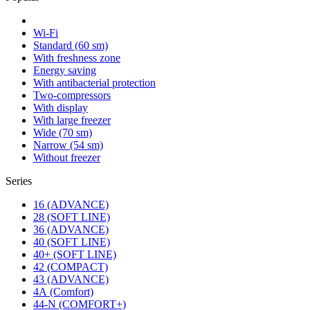
Wi-Fi
Standard (60 sm)
With freshness zone
Energy saving
With antibacterial protection
Two-compressors
With display
With large freezer
Wide (70 sm)
Narrow (54 sm)
Without freezer
Series
16 (ADVANCE)
28 (SOFT LINE)
36 (ADVANCE)
40 (SOFT LINE)
40+ (SOFT LINE)
42 (COMPACT)
43 (ADVANCE)
4А (Comfort)
44-N (COMFORT+)