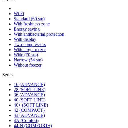
Wi-Fi
Standard (60 sm)
With freshness zone
Energy saving
With antibacterial protection
With display
Two-compressors
With large freezer
Wide (70 sm)
Narrow (54 sm)
Without freezer
Series
16 (ADVANCE)
28 (SOFT LINE)
36 (ADVANCE)
40 (SOFT LINE)
40+ (SOFT LINE)
42 (COMPACT)
43 (ADVANCE)
4А (Comfort)
44-N (COMFORT+)