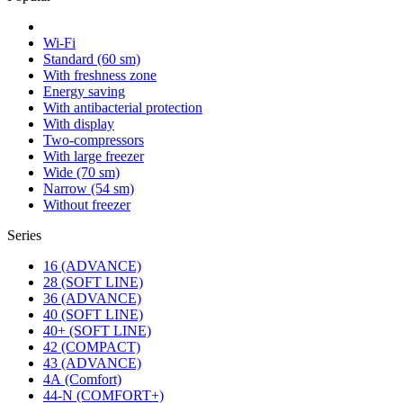
Wi-Fi
Standard (60 sm)
With freshness zone
Energy saving
With antibacterial protection
With display
Two-compressors
With large freezer
Wide (70 sm)
Narrow (54 sm)
Without freezer
Series
16 (ADVANCE)
28 (SOFT LINE)
36 (ADVANCE)
40 (SOFT LINE)
40+ (SOFT LINE)
42 (COMPACT)
43 (ADVANCE)
4А (Comfort)
44-N (COMFORT+)