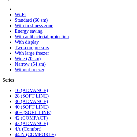
Wi-Fi
Standard (60 sm)
With freshness zone
Energy saving
With antibacterial protection
With display
Two-compressors
With large freezer
Wide (70 sm)
Narrow (54 sm)
Without freezer
Series
16 (ADVANCE)
28 (SOFT LINE)
36 (ADVANCE)
40 (SOFT LINE)
40+ (SOFT LINE)
42 (COMPACT)
43 (ADVANCE)
4А (Comfort)
44-N (COMFORT+)